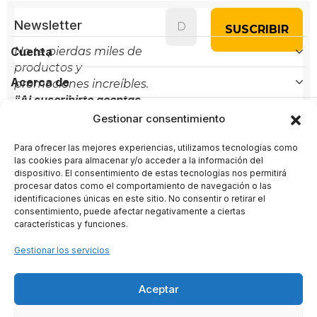
Newsletter
Cuenta
No te pierdas miles de
productos y
Acerca de
promociones increíbles.
"Al suscribirte aceptas
Políticas
nuestra política de
Gestionar consentimiento
privacidad"
Para ofrecer las mejores experiencias, utilizamos tecnologías como
Contacto
las cookies para almacenar y/o acceder a la información del
dispositivo. El consentimiento de estas tecnologías nos permitirá
Administración:
+(34) 856 61 16 56
procesar datos como el comportamiento de navegación o las
identificaciones únicas en este sitio. No consentir o retirar el
Soporte:
+(34) 722 58 80 89
consentimiento, puede afectar negativamente a ciertas
características y funciones.
administracion@arternativas.com
Gestionar los servicios
info@arternativas.com
Aceptar
ARTERNATIVAS
– Proyecto cultural impulsado por ARTENARTE