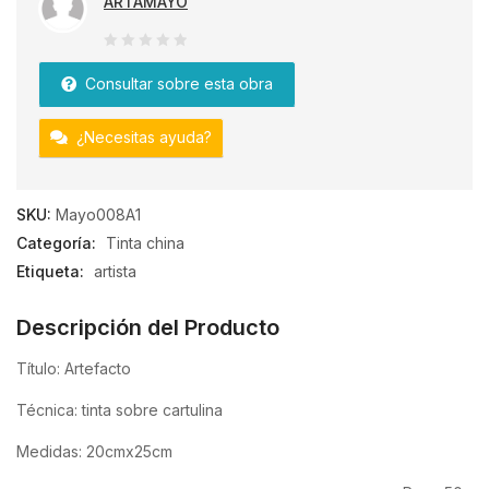
ARTAMAYO
0
Consultar sobre esta obra
de
5
¿Necesitas ayuda?
SKU:
Mayo008A1
Categoría:
Tinta china
Etiqueta:
artista
Descripción del Producto
Título: Artefacto
Técnica: tinta sobre cartulina
Medidas: 20cmx25cm