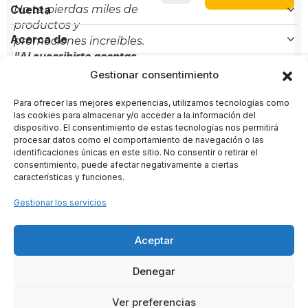
Cuenta
No te pierdas miles de
productos y
Acerca de
promociones increíbles.
"Al suscribirte aceptas
Políticas
nuestra política de
Gestionar consentimiento
privacidad"
Para ofrecer las mejores experiencias, utilizamos tecnologías como
Contacto
las cookies para almacenar y/o acceder a la información del
dispositivo. El consentimiento de estas tecnologías nos permitirá
procesar datos como el comportamiento de navegación o las
Administración:
+(34) 856 61 16 56
identificaciones únicas en este sitio. No consentir o retirar el
Soporte:
+(34) 722 58 80 89
consentimiento, puede afectar negativamente a ciertas
características y funciones.
administracion@arternativas.com
Gestionar los servicios
info@arternativas.com
Aceptar
ARTERNATIVAS
– Proyecto cultural impulsado por ARTENARTE
Denegar
SL · CIF B26847376 · Conil de la Frontera · España
2020 · 2026 - © Todos los derechos reservados
Ver preferencias