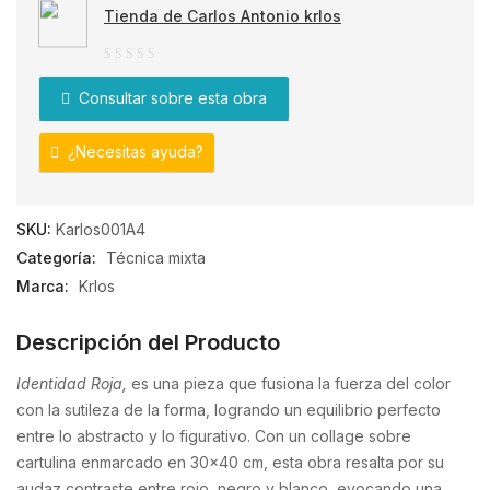
Tienda de Carlos Antonio krlos
0
Consultar sobre esta obra
de
5
¿Necesitas ayuda?
SKU:
Karlos001A4
Categoría:
Técnica mixta
Marca:
Krlos
Descripción del Producto
Identidad Roja,
es una pieza que fusiona la fuerza del color
con la sutileza de la forma, logrando un equilibrio perfecto
entre lo abstracto y lo figurativo. Con un collage sobre
cartulina enmarcado en 30×40 cm, esta obra resalta por su
audaz contraste entre rojo, negro y blanco, evocando una