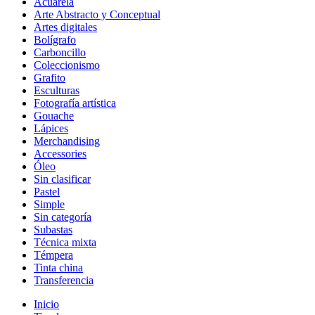
Acuarela
Arte Abstracto y Conceptual
Artes digitales
Bolígrafo
Carboncillo
Coleccionismo
Grafito
Esculturas
Fotografía artística
Gouache
Lápices
Merchandising
Accessories
Óleo
Sin clasificar
Pastel
Simple
Sin categoría
Subastas
Técnica mixta
Témpera
Tinta china
Transferencia
Inicio