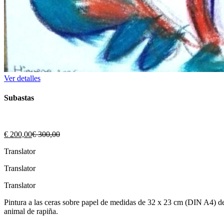
Ver detalles
Subastas
El
El
€
200,00
€
300,00
precio
precio
Translator
actual
original
es:
era:
Translator
€ 200,00.
€ 300,00.
Translator
Pintura a las ceras sobre papel de medidas de 32 x 23 cm (DIN A4) de 
animal de rapiña.