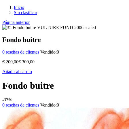
Inicio
Sin clasificar
Página anterior
Fondo buitre
0
reseñas de clientes
Vendido:
0
El
El
€
200,00
€
300,00
precio
precio
Añadir al carrito
actual
original
es:
era:
€ 200,00.
€ 300,00.
Fondo buitre
-33%
0
reseñas de clientes
Vendido:
0