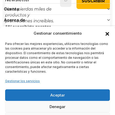
Cuenta
No te pierdas miles de
productos y
Acerca de
promociones increíbles.
"Al suscribirte aceptas
Políticas
nuestra política de
Gestionar consentimiento
privacidad"
Para ofrecer las mejores experiencias, utilizamos tecnologías como
Contacto
las cookies para almacenar y/o acceder a la información del
dispositivo. El consentimiento de estas tecnologías nos permitirá
procesar datos como el comportamiento de navegación o las
Administración:
+(34) 856 61 16 56
identificaciones únicas en este sitio. No consentir o retirar el
Soporte:
+(34) 722 58 80 89
consentimiento, puede afectar negativamente a ciertas
características y funciones.
administracion@arternativas.com
Gestionar los servicios
info@arternativas.com
Aceptar
ARTERNATIVAS
– Proyecto cultural impulsado por ARTENARTE
Denegar
SL · CIF B26847376 · Conil de la Frontera · España