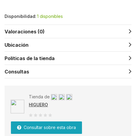
Disponibilidad:
1 disponibles
Valoraciones (0)
Ubicación
Políticas de la tienda
Consultas
Tienda de
HIGUERO
0
Consultar sobre esta obra
de
5