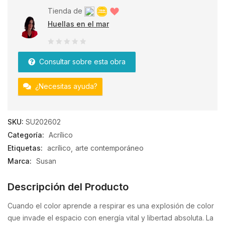
Tienda de
Huellas en el mar
0
Consultar sobre esta obra
de
5
¿Necesitas ayuda?
SKU:
SU202602
Categoría:
Acrílico
Etiquetas:
acrílico
arte contemporáneo
Marca:
Susan
Descripción del Producto
Cuando el color aprende a respirar es una explosión de color
que invade el espacio con energía vital y libertad absoluta. La