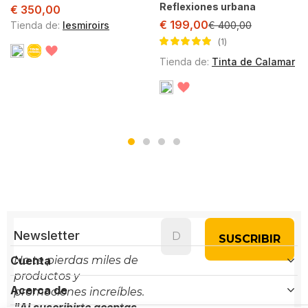
Reflexiones urbana
€
350,00
€
199,00
Tienda de:
lesmiroirs
€
400,00
1
Valorado con
Tienda de:
Tinta de Calamar
5.00
de 5
Newsletter
Cuenta
No te pierdas miles de
productos y
Acerca de
promociones increíbles.
"Al suscribirte aceptas