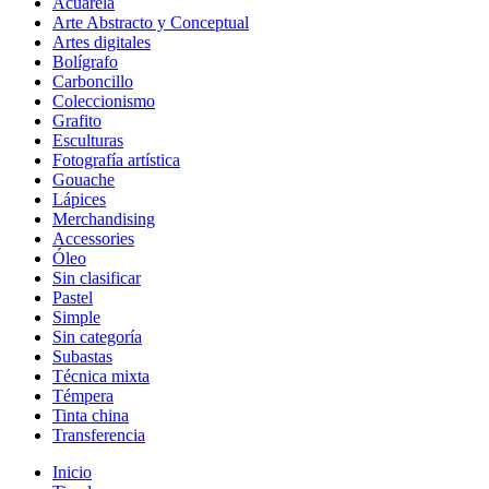
Acuarela
Arte Abstracto y Conceptual
Artes digitales
Bolígrafo
Carboncillo
Coleccionismo
Grafito
Esculturas
Fotografía artística
Gouache
Lápices
Merchandising
Accessories
Óleo
Sin clasificar
Pastel
Simple
Sin categoría
Subastas
Técnica mixta
Témpera
Tinta china
Transferencia
Inicio