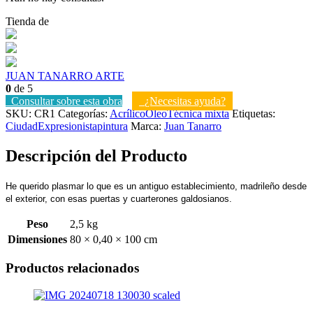
Tienda de
JUAN TANARRO ARTE
0
de 5
Consultar sobre esta obra
¿Necesitas ayuda?
SKU:
CR1
Categorías:
Acrílico
Óleo
Técnica mixta
Etiquetas:
Ciudad
Expresionista
pintura
Marca:
Juan Tanarro
Descripción del Producto
He querido plasmar lo que es un antiguo establecimiento, madrileño desde
el exterior, con esas puertas y cuarterones galdosianos.
Peso
2,5 kg
Dimensiones
80 × 0,40 × 100 cm
Productos relacionados