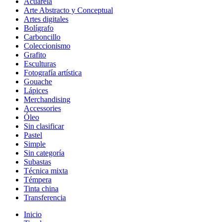
Acuarela
Arte Abstracto y Conceptual
Artes digitales
Bolígrafo
Carboncillo
Coleccionismo
Grafito
Esculturas
Fotografía artística
Gouache
Lápices
Merchandising
Accessories
Óleo
Sin clasificar
Pastel
Simple
Sin categoría
Subastas
Técnica mixta
Témpera
Tinta china
Transferencia
Inicio