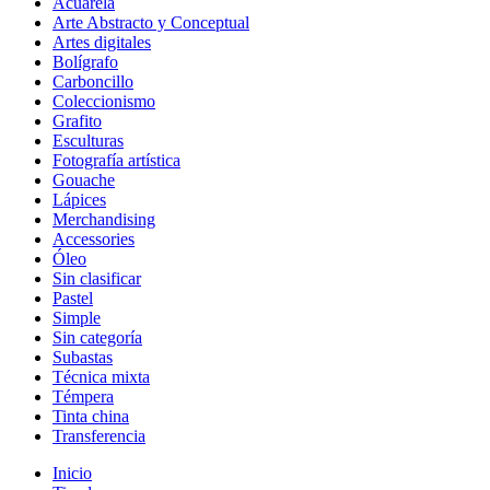
Acuarela
Arte Abstracto y Conceptual
Artes digitales
Bolígrafo
Carboncillo
Coleccionismo
Grafito
Esculturas
Fotografía artística
Gouache
Lápices
Merchandising
Accessories
Óleo
Sin clasificar
Pastel
Simple
Sin categoría
Subastas
Técnica mixta
Témpera
Tinta china
Transferencia
Inicio