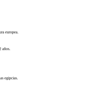
ura europea.
2 años.
as egipcias.