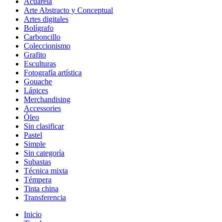
Acuarela
Arte Abstracto y Conceptual
Artes digitales
Bolígrafo
Carboncillo
Coleccionismo
Grafito
Esculturas
Fotografía artística
Gouache
Lápices
Merchandising
Accessories
Óleo
Sin clasificar
Pastel
Simple
Sin categoría
Subastas
Técnica mixta
Témpera
Tinta china
Transferencia
Inicio