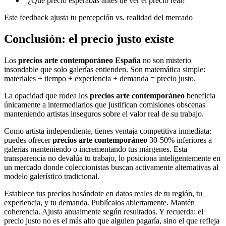
“¿Qué precio esperabas antes de ver el precio real?”
Este feedback ajusta tu percepción vs. realidad del mercado
Conclusión: el precio justo existe
Los
precios arte contemporáneo España
no son misterio
insondable que solo galerías entienden. Son matemática simple:
materiales + tiempo + experiencia + demanda = precio justo.
La opacidad que rodea los
precios arte contemporáneo
beneficia
únicamente a intermediarios que justifican comisiones obscenas
manteniendo artistas inseguros sobre el valor real de su trabajo.
Como artista independiente, tienes ventaja competitiva inmediata:
puedes ofrecer
precios arte contemporáneo
30-50% inferiores a
galerías manteniendo o incrementando tus márgenes. Esta
transparencia no devalúa tu trabajo, lo posiciona inteligentemente en
un mercado donde coleccionistas buscan activamente alternativas al
modelo galerístico tradicional.
Establece tus precios basándote en datos reales de tu región, tu
experiencia, y tu demanda. Publícalos abiertamente. Mantén
coherencia. Ajusta anualmente según resultados. Y recuerda: el
precio justo no es el más alto que alguien pagaría, sino el que refleja