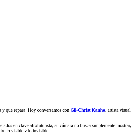
ca y que repara. Hoy conversamos con
Gil-Christ Kanho
, artista visu
rpretados en clave afrofuturista, su cámara no busca simplemente mostra
re lo visible y lo invisible.