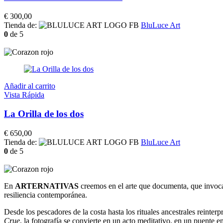
€
300,00
Tienda de:
BluLuce Art
0
de 5
Añadir al carrito
Vista Rápida
La Orilla de los dos
€
650,00
Tienda de:
BluLuce Art
0
de 5
En
ARTERNATIVAS
creemos en el arte que documenta, que invo
resiliencia contemporánea.
Desde los pescadores de la costa hasta los rituales ancestrales reinte
Crue
, la fotografía se convierte en un acto meditativo, en un puente ent