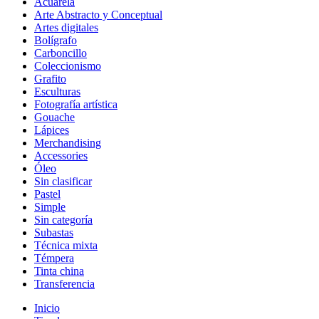
Acuarela
Arte Abstracto y Conceptual
Artes digitales
Bolígrafo
Carboncillo
Coleccionismo
Grafito
Esculturas
Fotografía artística
Gouache
Lápices
Merchandising
Accessories
Óleo
Sin clasificar
Pastel
Simple
Sin categoría
Subastas
Técnica mixta
Témpera
Tinta china
Transferencia
Inicio