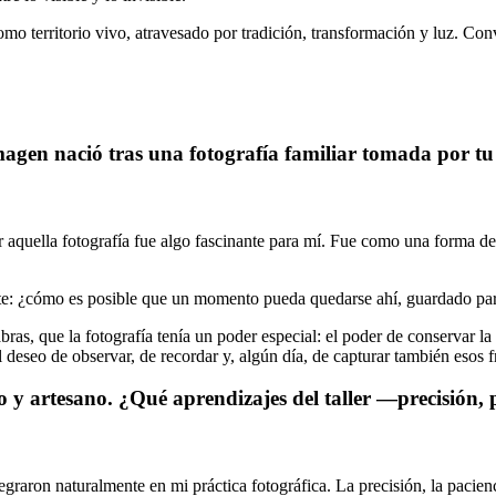
omo territorio vivo, atravesado por tradición, transformación y luz. Co
imagen nació tras una fotografía familiar tomada por t
aquella fotografía fue algo fascinante para mí. Fue como una forma d
e: ¿cómo es posible que un momento pueda quedarse ahí, guardado par
abras, que la fotografía tenía un poder especial: el poder de conservar l
eseo de observar, de recordar y, algún día, de capturar también esos 
 y artesano. ¿Qué aprendizajes del taller —precisión, p
graron naturalmente en mi práctica fotográfica. La precisión, la pacienci