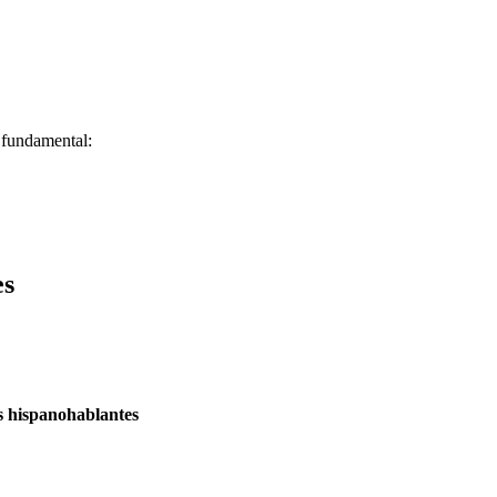
 fundamental:
es
es hispanohablantes