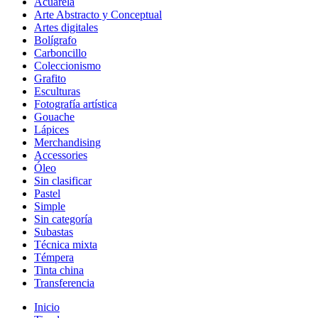
Acuarela
Arte Abstracto y Conceptual
Artes digitales
Bolígrafo
Carboncillo
Coleccionismo
Grafito
Esculturas
Fotografía artística
Gouache
Lápices
Merchandising
Accessories
Óleo
Sin clasificar
Pastel
Simple
Sin categoría
Subastas
Técnica mixta
Témpera
Tinta china
Transferencia
Inicio