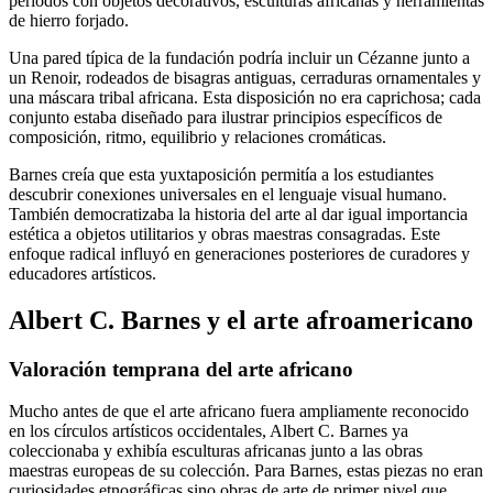
períodos con objetos decorativos, esculturas africanas y herramientas
de hierro forjado.
Una pared típica de la fundación podría incluir un Cézanne junto a
un Renoir, rodeados de bisagras antiguas, cerraduras ornamentales y
una máscara tribal africana. Esta disposición no era caprichosa; cada
conjunto estaba diseñado para ilustrar principios específicos de
composición, ritmo, equilibrio y relaciones cromáticas.
Barnes creía que esta yuxtaposición permitía a los estudiantes
descubrir conexiones universales en el lenguaje visual humano.
También democratizaba la historia del arte al dar igual importancia
estética a objetos utilitarios y obras maestras consagradas. Este
enfoque radical influyó en generaciones posteriores de curadores y
educadores artísticos.
Albert C. Barnes y el arte afroamericano
Valoración temprana del arte africano
Mucho antes de que el arte africano fuera ampliamente reconocido
en los círculos artísticos occidentales, Albert C. Barnes ya
coleccionaba y exhibía esculturas africanas junto a las obras
maestras europeas de su colección. Para Barnes, estas piezas no eran
curiosidades etnográficas sino obras de arte de primer nivel que