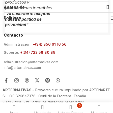
productos y
Acerca de
promociones increíbles.
"Al suscribirte aceptas
Políticas
nuestra política de
privacidad"
Contacto
Administración:
+(34) 856 61 16 56
Soporte:
+(34) 722 58 80 89
administracion@arternativas.com
info@arternativas.com
ARTERNATIVAS
– Proyecto cultural impulsado por ARTENARTE
SL · CIF B26847376 · Conil de la Frontera · España
2020 · 2026 - © Todos los derechos reservados
0
Inicio
Listado de
Lista de Deseos
Mi cuenta