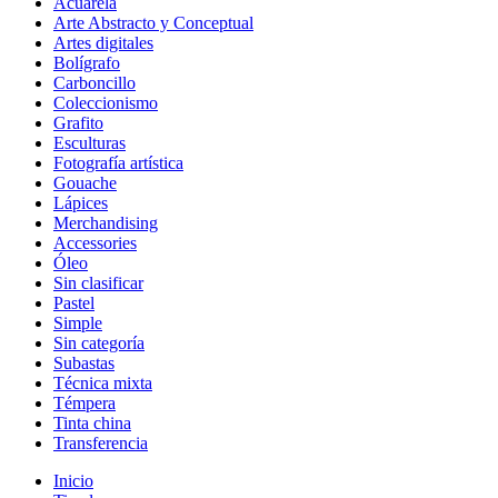
Acuarela
Arte Abstracto y Conceptual
Artes digitales
Bolígrafo
Carboncillo
Coleccionismo
Grafito
Esculturas
Fotografía artística
Gouache
Lápices
Merchandising
Accessories
Óleo
Sin clasificar
Pastel
Simple
Sin categoría
Subastas
Técnica mixta
Témpera
Tinta china
Transferencia
Inicio