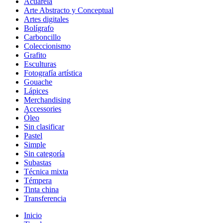
Acuarela
Arte Abstracto y Conceptual
Artes digitales
Bolígrafo
Carboncillo
Coleccionismo
Grafito
Esculturas
Fotografía artística
Gouache
Lápices
Merchandising
Accessories
Óleo
Sin clasificar
Pastel
Simple
Sin categoría
Subastas
Técnica mixta
Témpera
Tinta china
Transferencia
Inicio