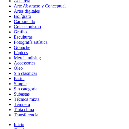
Acuarela
Arte Abstracto y Conceptual
Artes digitales
Bolígrafo
Carboncillo
Coleccionismo
Grafito
Esculturas
Fotografía artística
Gouache
Lápices
Merchandising
Accessories
Óleo
Sin clasificar
Pastel
Simple
Sin categoría
Subastas
Técnica mixta
Témpera
Tinta china
Transferencia
Inicio