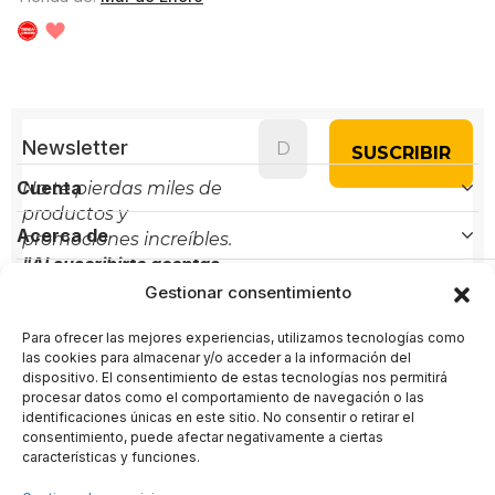
Newsletter
Cuenta
No te pierdas miles de
productos y
Acerca de
promociones increíbles.
"Al suscribirte aceptas
Políticas
nuestra política de
Gestionar consentimiento
privacidad"
Para ofrecer las mejores experiencias, utilizamos tecnologías como
Contacto
las cookies para almacenar y/o acceder a la información del
dispositivo. El consentimiento de estas tecnologías nos permitirá
procesar datos como el comportamiento de navegación o las
Administración:
+(34) 856 61 16 56
identificaciones únicas en este sitio. No consentir o retirar el
Soporte:
+(34) 722 58 80 89
consentimiento, puede afectar negativamente a ciertas
características y funciones.
administracion@arternativas.com